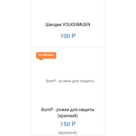
Шилдик VOLKSWAGEN
100
Р
НОВИНКА
BumP - рожки для защиты
(красный)
150
Р