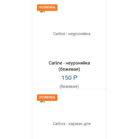
НОВИНКА
Carline - неуроняйка
(бежевая)
150
Р
НОВИНКА