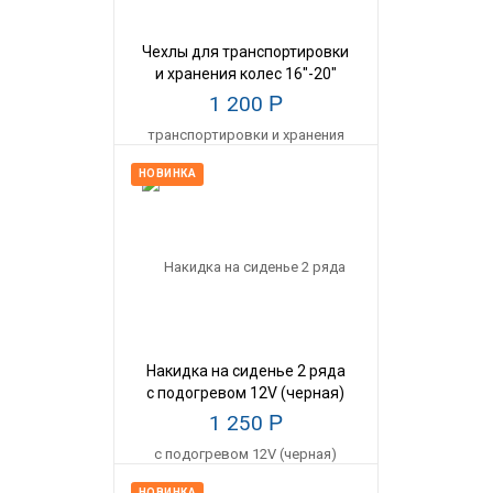
Чехлы для транспортировки
и хранения колес 16"-20"
IVITEX
1 200
Р
НОВИНКА
Накидка на сиденье 2 ряда
с подогревом 12V (черная)
1 250
Р
НОВИНКА