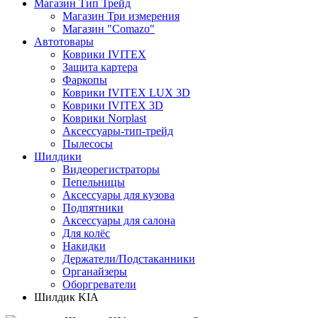
Магазин Тип Трейд
Магазин Три измерения
Магазин "Comazo"
Автотовары
Коврики IVITEX
Защита картера
Фаркопы
Коврики IVITEX LUX 3D
Коврики IVITEX 3D
Коврики Norplast
Аксессуары-тип-трейд
Пылесосы
Шилдики
Видеорегистраторы
Пепельницы
Аксессуары для кузова
Подпятники
Аксессуары для салона
Для колёс
Накидки
Держатели/Подстаканники
Органайзеры
Оборгреватели
Шилдик KIA