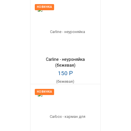
НОВИНКА
Carline - неуроняйка
(бежевая)
150
Р
НОВИНКА