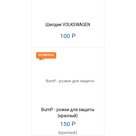
Шилдик VOLKSWAGEN
100
Р
НОВИНКА
BumP - рожки для защиты
(красный)
150
Р