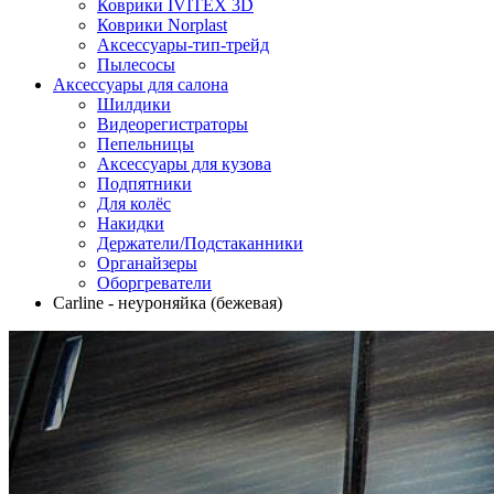
Коврики IVITEX 3D
Коврики Norplast
Аксессуары-тип-трейд
Пылесосы
Аксессуары для салона
Шилдики
Видеорегистраторы
Пепельницы
Аксессуары для кузова
Подпятники
Для колёс
Накидки
Держатели/Подстаканники
Органайзеры
Оборгреватели
Carline - неуроняйка (бежевая)