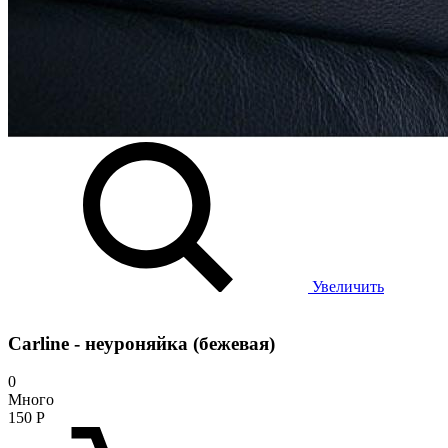
Увеличить
Carline - неуроняйка (бежевая)
0
Много
150
Р