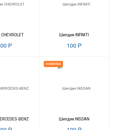
 CHEVROLET
Шилдик INFINITI
100
Р
100
Р
НОВИНКА
ERCEDES-BENZ
Шилдик NISSAN
100
Р
100
Р