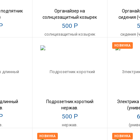
 подпятник
Органайзер на
Органай
)
солнцезащитный козырек
сидения (
Р
500
Р
НОВИНКА
 длинный
Подрозетник короткий
Электрика
в.
нержав.
(унив
Р
500
Р
НОВИНКА
НОВИНКА