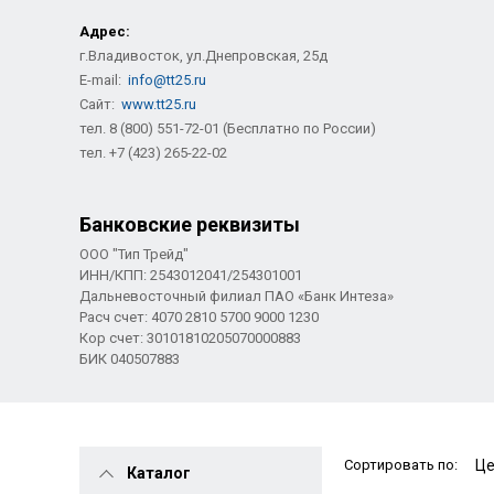
Адрес:
г.Владивосток, ул.Днепровская, 25д
E-mail:
info@tt25.ru
Сайт:
www.tt25.ru
тел. 8 (800) 551-72-01 (Бесплатно по России)
тел. +7 (423) 265-22-02
Банковские реквизиты
ООО "Тип Трейд"
ИНН/КПП: 2543012041/254301001
Дальневосточный филиал ПАО «Банк Интеза»
Расч счет: 4070 2810 5700 9000 1230
Кор счет: 30101810205070000883
БИК 040507883
Сортировать по:
Каталог