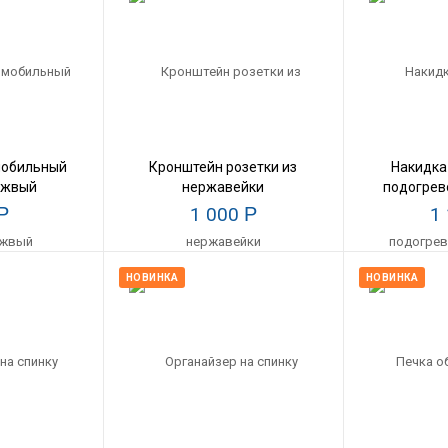
мобильный
Кронштейн розетки из
Накидка
нжвый
нержавейки
подогрев
Р
1 000
Р
1
НОВИНКА
НОВИНКА