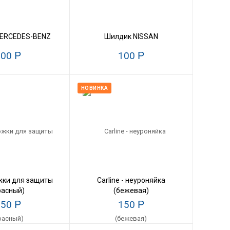
ERCEDES-BENZ
Шилдик NISSAN
100
Р
100
Р
НОВИНКА
жки для защиты
Carline - неуроняйка
расный)
(бежевая)
150
Р
150
Р