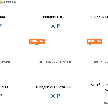
KIA
Шилдик LEXUS
Шилдик M
Р
100
Р
НОВИНКА
НОВИНКА
BumP - ро
ORCHE
Шилдик VOLKSWAGEN
(к
Р
100
Р