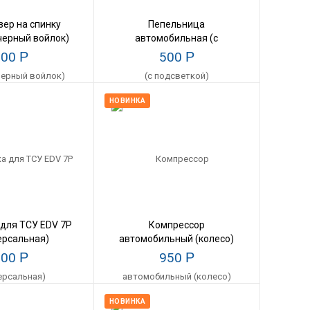
зер на спинку
Пепельница
черный войлок)
автомобильная (с
подсветкой)
500
Р
500
Р
НОВИНКА
 для ТСУ EDV 7P
Компрессор
ерсальная)
автомобильный (колесо)
600
Р
950
Р
НОВИНКА