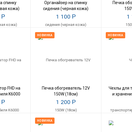
а спинку
Органайзер на спинку
Печка об
вая кожа)
сидения (черная кожа)
150
0
Р
1 100
Р
1
НОВИНКА
НОВИНКА
тор FHD на
Печка обогреватель 12V
Чехлы для 
биля K6000
150W (18см)
и хранени
0
Р
1 200
Р
НОВИНКА