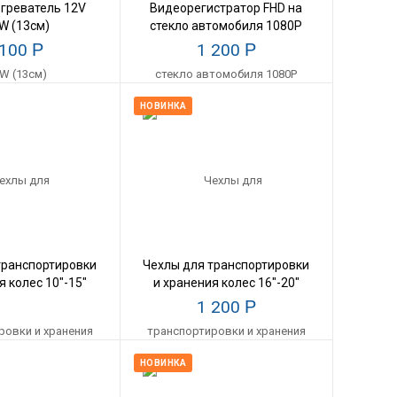
огреватель 12V
Видеорегистратор FHD на
W (13см)
стекло автомобиля 1080P
 100
Р
1 200
Р
НОВИНКА
транспортировки
Чехлы для транспортировки
я колес 10"-15"
и хранения колес 16"-20"
IVITEX
IVITEX
1 200
Р
НОВИНКА