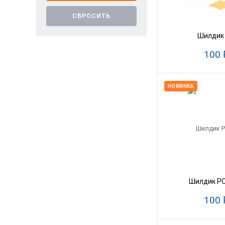
Шилдик 
100
НОВИНКА
Шилдик P
100