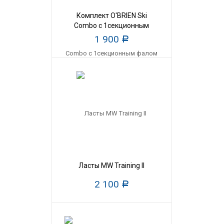
Комплект O'BRIEN Ski
Combo с 1секционным
фалом
1 900
Р
Ласты MW Training II
2 100
Р