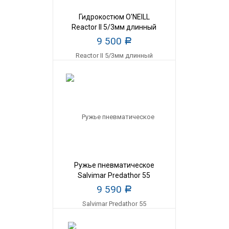
Гидрокостюм O'NEILL
Reactor II 5/3мм длинный
мужской
9 500
Р
Ружье пневматическое
Salvimar Predathor 55
9 590
Р