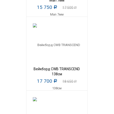
Man 7мм
15 750
Р
17 500
Р
Вейкборд CWB TRANSCEND
138см
17 700
Р
18 650
Р