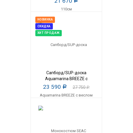
21 670
Р
НОВИНКА
СКИДКА
ХИТ ПРОДАЖ
Сапборд/SUP-доска
Aquamarina BREEZE с
веслом
23 590
Р
27 750
Р