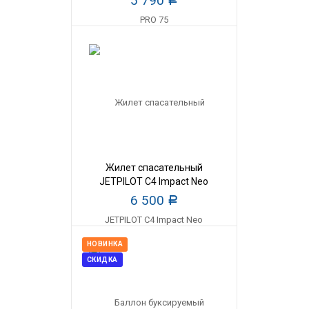
5 790
Р
Жилет спасательный
JETPILOT C4 Impact Neo
мужской
6 500
Р
НОВИНКА
СКИДКА