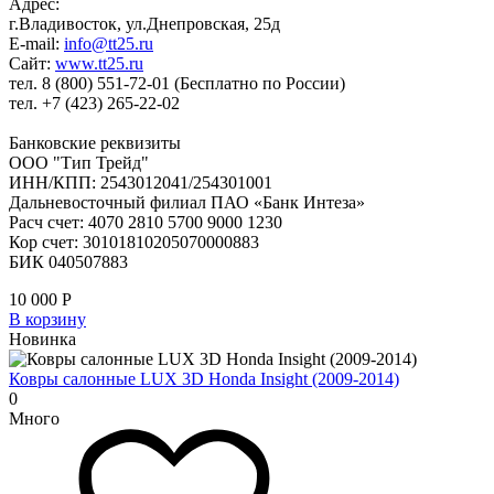
Адрес:
г.Владивосток, ул.Днепровская, 25д
E-mail:
info@tt25.ru
Сайт:
www.tt25.ru
тел. 8 (800) 551-72-01 (Бесплатно по России)
тел. +7 (423) 265-22-02
Банковские реквизиты
ООО "Тип Трейд"
ИНН/КПП: 2543012041/254301001
Дальневосточный филиал ПАО «Банк Интеза»
Расч счет: 4070 2810 5700 9000 1230
Кор счет: 30101810205070000883
БИК 040507883
10 000
Р
В корзину
Новинка
Ковры салонные LUX 3D Honda Insight (2009-2014)
0
Много