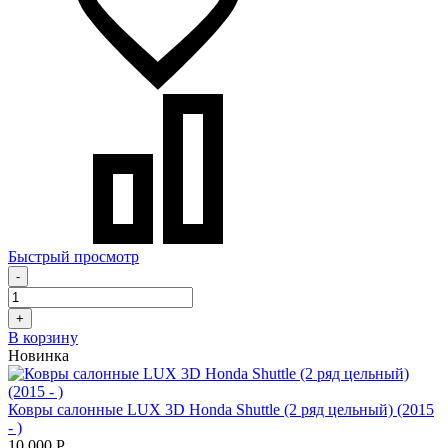
Быстрый просмотр
-
+
В корзину
Новинка
Ковры салонные LUX 3D Honda Shuttle (2 ряд цельный) (2015
- )
10 000
Р