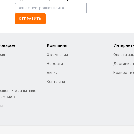
ОТПРАВИТЬ
товаров
Компания
Интернет
ия
О компании
Оплата за
Новости
Доставка 
Акции
Возврат и
Контакты
озионные защитные
 ECOMAST
ры