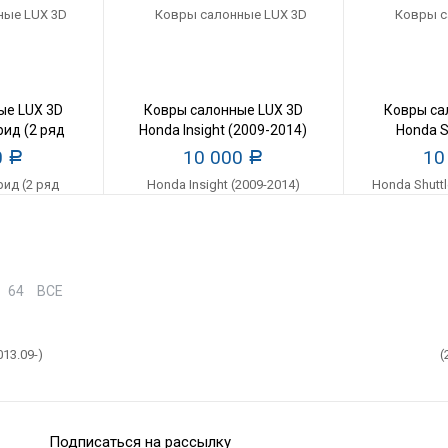
ые LUX 3D
Ковры салонные LUX 3D
Ковры са
рид (2 ряд
Honda Insight (2009-2014)
Honda S
013.09-)
цельны
0
10 000
10
Р
Р
64
ВСЕ
Подписаться на рассылку