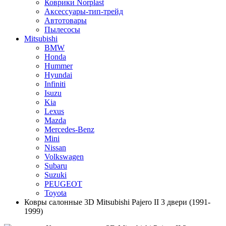
Коврики Norplast
Аксессуары-тип-трейд
Автотовары
Пылесосы
Mitsubishi
BMW
Honda
Hummer
Hyundai
Infiniti
Isuzu
Kia
Lexus
Mazda
Mercedes-Benz
Mini
Nissan
Volkswagen
Subaru
Suzuki
PEUGEOT
Toyota
Ковры салонные 3D Mitsubishi Pajero II 3 двери (1991-
1999)