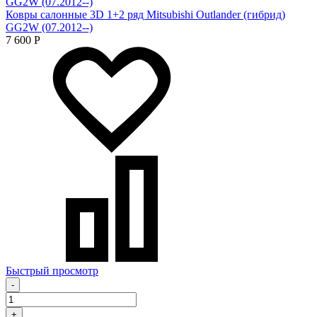
Ковры салонные 3D 1+2 ряд Mitsubishi Outlander (гибрид)
GG2W (07.2012--)
7 600
Р
Быстрый просмотр
-
+