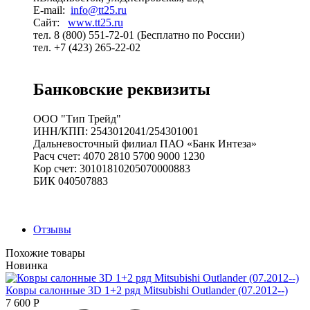
E-mail:
info@tt25.ru
Сайт:
www.tt25.ru
тел. 8 (800) 551-72-01 (Бесплатно по России)
тел. +7 (423) 265-22-02
Банковские реквизиты
ООО "Тип Трейд"
ИНН/КПП: 2543012041/254301001
Дальневосточный филиал ПАО «Банк Интеза»
Расч счет: 4070 2810 5700 9000 1230
Кор счет: 30101810205070000883
БИК 040507883
Отзывы
Похожие товары
Новинка
Ковры салонные 3D 1+2 ряд Mitsubishi Outlander (07.2012--)
7 600
Р