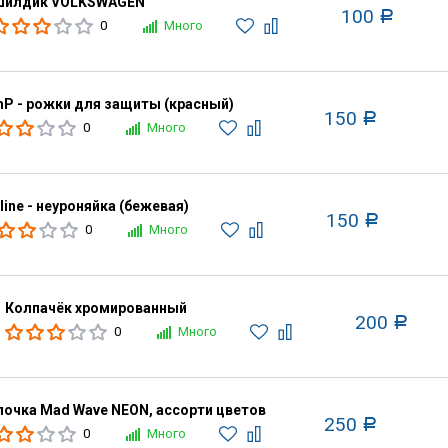
илдик VOLKSWAGEN
100
Р
0
Много
P - рожки для защиты (красный)
150
Р
0
Много
line - неуроняйка (бежевая)
150
Р
0
Много
Колпачёк хромированный
200
Р
0
Много
очка Mad Wave NEON, ассорти цветов
250
Р
0
Много