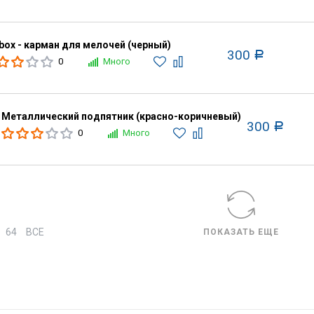
box - карман для мелочей (черный)
300
Р
0
Много
Металлический подпятник (красно-коричневый)
300
Р
0
Много
64
ВСЕ
ПОКАЗАТЬ ЕЩЕ