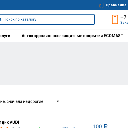
Сравнение
+7
Зак
слуги
Антикоррозионные защитные покрытия ECOMAST
дик AUDI
100
Р