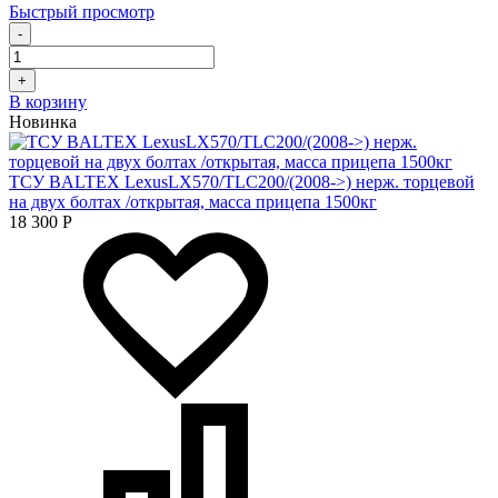
Быстрый просмотр
-
+
В корзину
Новинка
ТСУ BALTEX LexusLX570/TLC200/(2008->) нерж. торцевой
на двух болтах /открытая, масса прицепа 1500кг
18 300
Р