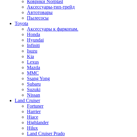
Коврики Norplast
Аксессуары-тип-трейд
Автотовары
Пылесосы
Toyota
Аксессуары к фаркопам.
Honda
Hyundai
Infiniti
Isuzu
Kia
Lexus
Mazda
MMC
Ssang Yong
Subaru
Suzuki
Nissan
Land Cruiser
Fortuner
Harrier
Hiace
Highlander
Hilux
Land Cruiser Prado