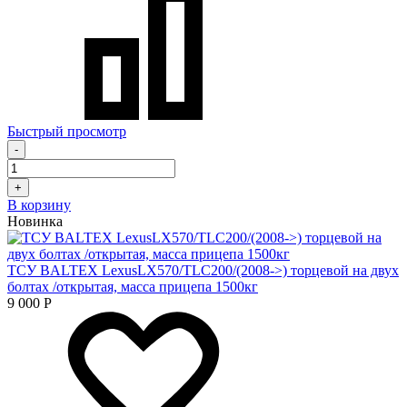
Быстрый просмотр
-
+
В корзину
Новинка
ТСУ BALTEX LexusLX570/TLC200/(2008->) торцевой на двух
болтах /открытая, масса прицепа 1500кг
9 000
Р