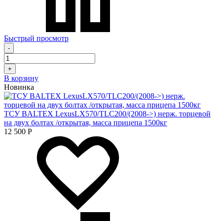
Быстрый просмотр
-
+
В корзину
Новинка
ТСУ BALTEX LexusLX570/TLC200/(2008->) нерж. торцевой
на двух болтах /открытая, масса прицепа 1500кг
12 500
Р