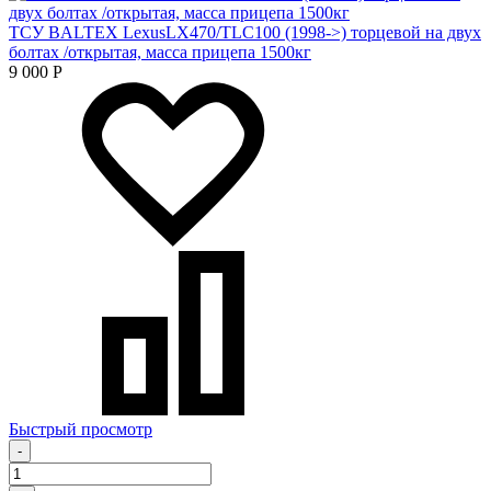
ТСУ BALTEX LexusLX470/TLC100 (1998->) торцевой на двух
болтах /открытая, масса прицепа 1500кг
9 000
Р
Быстрый просмотр
-