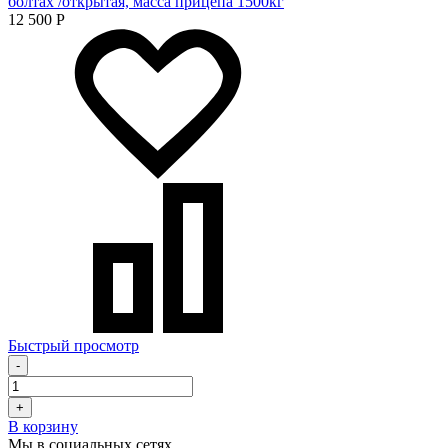
болтах /открытая, масса прицепа 1500кг
12 500
Р
Быстрый просмотр
-
+
В корзину
Мы в социальных сетях