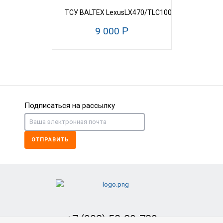
ТСУ BALTEX LexusLX470/TLC100 (1998->) торцев
9 000
Р
НОВИНКА
Подписаться на рассылку
ОТПРАВИТЬ
ТСУ BALTEX LexusLX570/TLC200/(2008->) легко
7 700
Р
НОВИНКА
+7 (902) 52-29-739