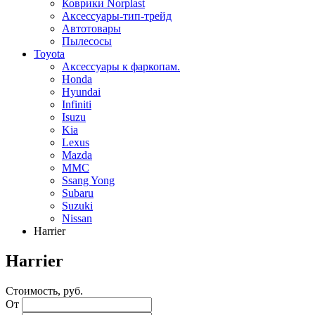
Коврики Norplast
Аксессуары-тип-трейд
Автотовары
Пылесосы
Toyota
Аксессуары к фаркопам.
Honda
Hyundai
Infiniti
Isuzu
Kia
Lexus
Mazda
MMC
Ssang Yong
Subaru
Suzuki
Nissan
Harrier
Harrier
Стоимость, руб.
От