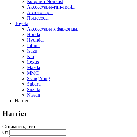
Коврики Norplast
Аксессуары-тип-трейд
Автотовары
Пылесосы
Toyota
Аксессуары к фаркопам.
Honda
Hyundai
Infiniti
Isuzu
Kia
Lexus
Mazda
MMC
Ssang Yong
Subaru
Suzuki
Nissan
Harrier
Harrier
Стоимость, руб.
От