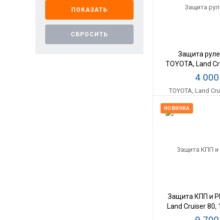
Защита руле
TOYOTA, Land Cr
- 0603, 1990 - 
4 00
сталь 2
НОВИНКА
Защита КПП и Р
Land Cruiser 80, 
4,2 D, 
9 70