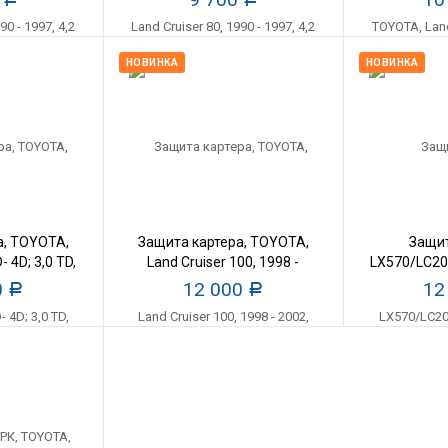
НОВИНКА
НОВИНКА
а, TOYOTA,
Защита картера, TOYOTA,
Защит
D- 4D; 3,0 TD,
Land Cruiser 100, 1998 -
LX570/LC200
2002, 4,2D; 4,7, АL 5мм
0
12 000
12
Р
Р