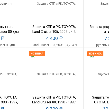
вых тяг,
Защита КПП и РК, TOYOTA,
Защита рад
uiser 80 для
Land Cruiser 105, 2002 -, 4,2;
тяг 
1997, все,
4,5; 4,7, сталь 2 5мм
двигате
0
4 400
7
Р
Р
 5мм
Cruiser (J1
ст
НОВИНКА
НОВИНКА
К, TOYOTA,
Защита КПП и РК, TOYOTA,
Защита то
1990 - 1997,
Land Cruiser 80, 1990 - 1997,
TOYOTA, La
АМг
4,2 D, АМг
2008 -, 4
0
9 700
10
Р
Р