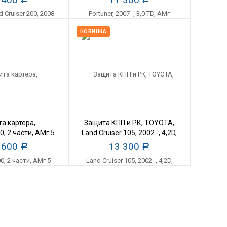
НОВИНКА
а картера,
Защита КПП и РК, TOYOTA,
, 2 части, АМг 5
Land Cruiser 105, 2002 -, 4,2D,
мм
АМг
 600
13 300
Р
Р