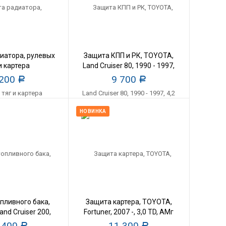
иатора, рулевых
Защита КПП и РК, TOYOTA,
и картера
Land Cruiser 80, 1990 - 1997,
ляToyota Land
4,2 D, АМг
 200
9 700
Р
Р
00), 1998 - 2007,
аль 3 мм
НОВИНКА
пливного бака,
Защита картера, TOYOTA,
nd Cruiser 200,
Fortuner, 2007 -, 3,0 TD, АМг
,7; 4,5TD, АМг
 400
11 300
Р
Р