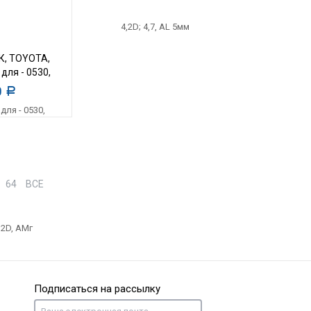
К, TOYOTA,
 для - 0530,
4,2D, АМг
0
Р
64
ВСЕ
Подписаться на рассылку