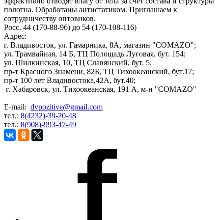
эффективно отводят влагу от тела за счет состава и структуры
полотна. Обработаны антистатиком. Приглашаем к
сотрудничеству оптовиков.
Росс. 44 (170-88-96) до 54 (170-108-116)
Адрес:
г. Владивосток, ул. Гамарника, 8А, магазин "COMAZO";
ул. Трамвайная, 14 Б, ТЦ Полощадь Луговая, бут. 154;
ул. Шилкинская, 10, ТЦ Славянский, бут. 5;
пр-т Красного Знамени, 82Б, ТЦ Тихоокеанский, бут.17;
пр-т 100 лет Владивостока,42А, бут.40;
г. Хабаровск, ул. Тихоокеанская, 191 А, м-н "COMAZO"
E-mail:
dvpozitive@gmail.com
тел.:
8(4232)-39-20-48
тел.:
8(908)-993-47-49