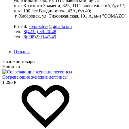
ул. Шилкинская, 10, ТЦ Славянский, бут. 5;
пр-т Красного Знамени, 82Б, ТЦ Тихоокеанский, бут.17;
пр-т 100 лет Владивостока,42А, бут.40;
г. Хабаровск, ул. Тихоокеанская, 191 А, м-н "COMAZO"
E-mail:
dvpozitive@gmail.com
тел.:
8(4232)-39-20-48
тел.:
8(908)-993-47-49
Отзывы
Похожие товары
Новинка
Согревающие женские леггинсы
1 296
Р