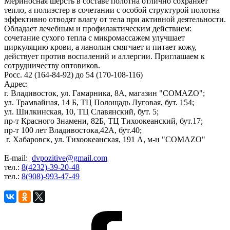
Мериносная шерсть в составе полотна отлично сохраняет
тепло, а полиэстер в сочетании с особой структурой полотна
эффективно отводят влагу от тела при активной деятельности.
Обладает лечебным и профилактическим действием:
сочетание сухого тепла с микромассажем улучшает
циркуляцию крови, а ланолин смягчает и питает кожу,
действует против воспалений и аллергии. Приглашаем к
сотрудничеству оптовиков.
Росс. 42 (164-84-92) до 54 (170-108-116)
Адрес:
г. Владивосток, ул. Гамарника, 8А, магазин "COMAZO";
ул. Трамвайная, 14 Б, ТЦ Полощадь Луговая, бут. 154;
ул. Шилкинская, 10, ТЦ Славянский, бут. 5;
пр-т Красного Знамени, 82Б, ТЦ Тихоокеанский, бут.17;
пр-т 100 лет Владивостока,42А, бут.40;
г. Хабаровск, ул. Тихоокеанская, 191 А, м-н "COMAZO"
E-mail:
dvpozitive@gmail.com
тел.:
8(4232)-39-20-48
тел.:
8(908)-993-47-49