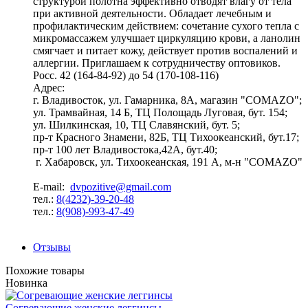
структурой полотна эффективно отводят влагу от тела
при активной деятельности. Обладает лечебным и
профилактическим действием: сочетание сухого тепла с
микромассажем улучшает циркуляцию крови, а ланолин
смягчает и питает кожу, действует против воспалений и
аллергии. Приглашаем к сотрудничеству оптовиков.
Росс. 42 (164-84-92) до 54 (170-108-116)
Адрес:
г. Владивосток, ул. Гамарника, 8А, магазин "COMAZO";
ул. Трамвайная, 14 Б, ТЦ Полощадь Луговая, бут. 154;
ул. Шилкинская, 10, ТЦ Славянский, бут. 5;
пр-т Красного Знамени, 82Б, ТЦ Тихоокеанский, бут.17;
пр-т 100 лет Владивостока,42А, бут.40;
г. Хабаровск, ул. Тихоокеанская, 191 А, м-н "COMAZO"
E-mail:
dvpozitive@gmail.com
тел.:
8(4232)-39-20-48
тел.:
8(908)-993-47-49
Отзывы
Похожие товары
Новинка
Согревающие женские леггинсы