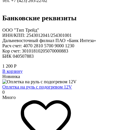
тел. +7 (423) 265-22-02
Банковские реквизиты
ООО "Тип Трейд"
ИНН/КПП: 2543012041/254301001
Дальневосточный филиал ПАО «Банк Интеза»
Расч счет: 4070 2810 5700 9000 1230
Кор счет: 30101810205070000883
БИК 040507883
1 200
Р
В корзину
Новинка
Оплетка на руль с подогревом 12V
0
Много