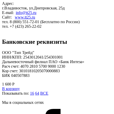
Адрес:
г.Владивосток, ул.Днепровская, 25д
E-mail:
info@tt25.ru
Сайт:
www.tt25.ru
тел. 8 (800) 551-72-01 (Бесплатно по России)
тел. +7 (423) 265-22-02
Банковские реквизиты
ООО "Тип Трейд"
ИНН/КПП: 2543012041/254301001
Дальневосточный филиал ПАО «Банк Интеза»
Расч счет: 4070 2810 5700 9000 1230
Кор счет: 30101810205070000883
БИК 040507883
1 600
Р
В корзину
Показывать по:
16
64
ВСЕ
Мы в социальных сетях