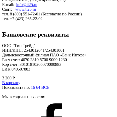
E-mail:
info@tt25.ru
Сайт:
www.tt25.ru
тел. 8 (800) 551-72-01 (Бесплатно по России)
тел. +7 (423) 265-22-02
Банковские реквизиты
ООО "Тип Трейд"
ИНН/КПП: 2543012041/254301001
Дальневосточный филиал ПАО «Банк Интеза»
Расч счет: 4070 2810 5700 9000 1230
Кор счет: 30101810205070000883
БИК 040507883
3 200
Р
В корзину
Показывать по:
16
64
ВСЕ
Мы в социальных сетях