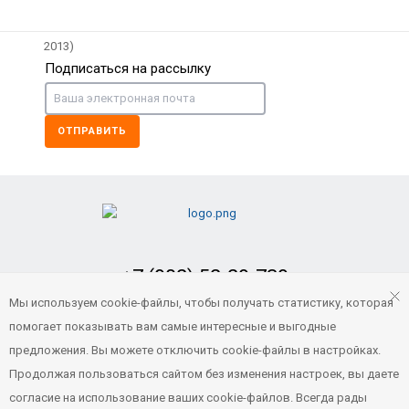
Подписаться на рассылку
ОТПРАВИТЬ
+7 (902) 52-29-739
Заказать обратный звонок
Мы используем cookie-файлы, чтобы получать статистику, которая
помогает показывать вам самые интересные и выгодные
portvl125@gmail.com
предложения. Вы можете отключить cookie-файлы в настройках.
Продолжая пользоваться сайтом без изменения настроек, вы даете
согласие на использование ваших cookie-файлов. Всегда рады
© 2021 Все права защищены