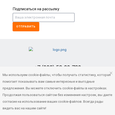
Подписаться на рассылку
ОТПРАВИТЬ
+7 (902) 52-29-739
Заказать обратный звонок
Мы используем cookie-файлы, чтобы получать статистику, которая
помогает показывать вам самые интересные и выгодные
portvl125@gmail.com
предложения. Вы можете отключить cookie-файлы в настройках.
Продолжая пользоваться сайтом без изменения настроек, вы даете
согласие на использование ваших cookie-файлов. Всегда рады
© 2021 Все права защищены
видеть вас на нашем сайте!
Порт ВЛ