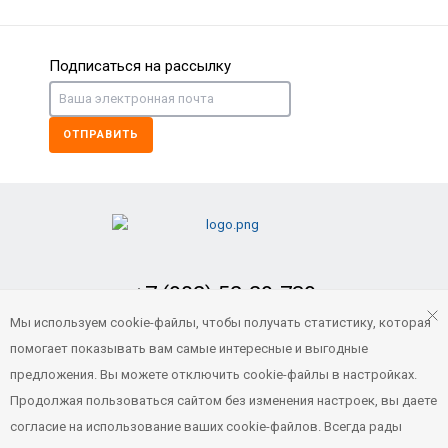
Подписаться на рассылку
ОТПРАВИТЬ
+7 (902) 52-29-739
Заказать обратный звонок
Мы используем cookie-файлы, чтобы получать статистику, которая
помогает показывать вам самые интересные и выгодные
portvl125@gmail.com
предложения. Вы можете отключить cookie-файлы в настройках.
Продолжая пользоваться сайтом без изменения настроек, вы даете
согласие на использование ваших cookie-файлов. Всегда рады
© 2021 Все права защищены