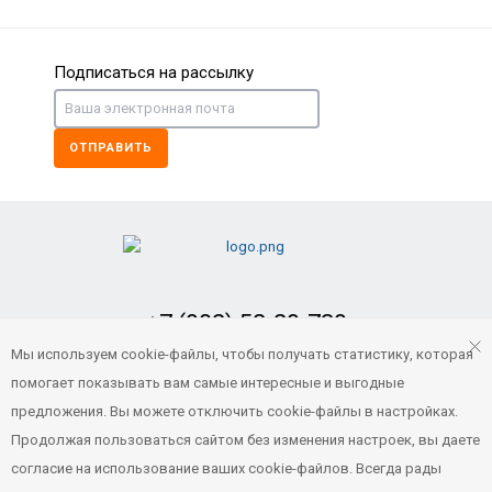
Подписаться на рассылку
ОТПРАВИТЬ
+7 (902) 52-29-739
Заказать обратный звонок
Мы используем cookie-файлы, чтобы получать статистику, которая
помогает показывать вам самые интересные и выгодные
portvl125@gmail.com
предложения. Вы можете отключить cookie-файлы в настройках.
Продолжая пользоваться сайтом без изменения настроек, вы даете
согласие на использование ваших cookie-файлов. Всегда рады
© 2021 Все права защищены