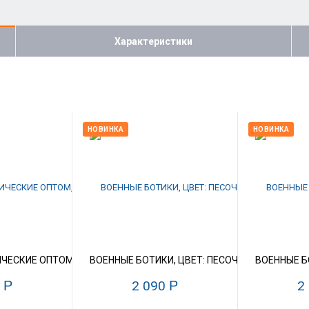
Характеристики
НОВИНКА
НОВИНКА
А, КОЖА, КАУЧУК, РАЗМЕР 39-45
ЧЕСКИЕ ОПТОМ, РЕПЛИКА LOWA, ЦВЕТ: ОЛИВА, КОЖА/КОРДУРА/К
ВОЕННЫЕ БОТИКИ, ЦВЕТ: ПЕСОЧНЫЙ, МОЛНИЯ
ВОЕННЫЕ Б
0
Р
2 090
Р
2