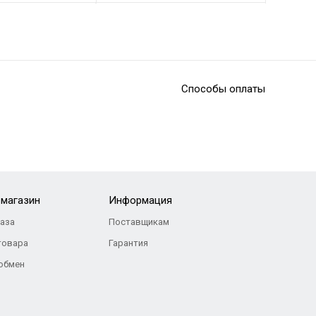
НОВИНКА
Способы оплаты
/КАУЧУК/EVA, РАЗМЕР 39-45 ОПТОМ
 ТАКТИЧЕСКИЕ, ЦВЕТ: ЧЕРНЫЙ, КОЖА/КАУЧУК/EVA, РАЗМЕР 39-4
ВОЕННЫЕ КРОССОВКИ, ЦВЕТ: ПЕСОЧНЫЙ,
 130
Р
1 685
Р
-магазин
Информация
каза
Поставщикам
товара
Гарантия
 обмен