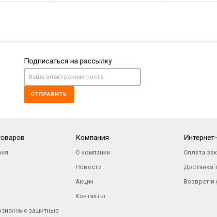
НОВИНКА
НОВИНКА
Подписаться на рассылку
ОТПРАВИТЬ
/КАУЧУК/EVA, РАЗМЕР 39-45 ОПТОМ
ОВКИ, ЦВЕТ: ОЛИВА, КОЖА/КАУЧУК/EVA, РАЗМЕР 39-45 ОПТОМ
ВОЕННЫЕ КРОССОВКИ, ЦВЕТ: ПЕСОЧНЫЕ, КОЖА
КРОССОВКИ
0
Р
2 130
Р
2
товаров
Компания
Интернет
ия
О компании
Оплата за
Новости
Доставка 
Акции
Возврат и
Контакты
озионные защитные