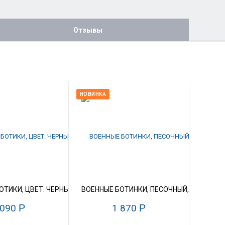
Отзывы
НОВИНКА
АУЧУК/EVA, РАЗМЕР 39-45 ОПТОМ
/ШНУРКИ, КОРДУРА/КОЖА/КАУЧУК, РАЗМЕР 39-45
ОТИКИ, ЦВЕТ: ЧЕРНЫЙ, МОЛНИЯ/ШНУРКИ, КОРДУРА/КОЖА/КАУЧУК
ВОЕННЫЕ БОТИНКИ, ПЕСОЧНЫЙ, КОЖА, КАУ
 090
Р
1 870
Р