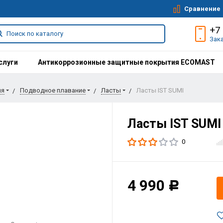
Сравнение
+7
Зак
слуги
Антикоррозионные защитные покрытия ECOMAST
ия
Подводное плавание
Ласты
Ласты IST SUMI
Ласты IST SUMI
0
4 990
Р