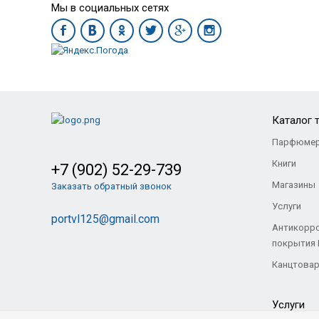
Мы в социальных сетях
Ласты CRESSI SUB Rondinella
Ласты SEA
2 050
Р
2 95
Каталог 
Парфюмер
Книги
+7 (902) 52-29-739
Магазины
Заказать обратный звонок
Услуги
portvl125@gmail.com
Антикорр
покрытия
Канцтова
Услуги