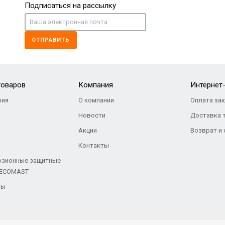
Подписаться на рассылку
ОТПРАВИТЬ
C FUGA
0
Р
товаров
Компания
Интернет
ия
О компании
Оплата за
Новости
Доставка 
Акции
Возврат и
Контакты
озионные защитные
 ECOMAST
ры