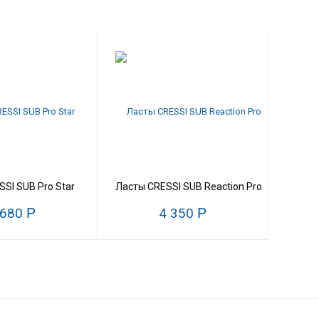
SI SUB Pro Star
Ласты CRESSI SUB Reaction Pro
 680
Р
4 350
Р