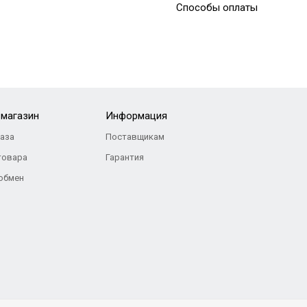
Способы оплаты
Ласты SEAC SPEED
2 500
Р
-магазин
Информация
каза
Поставщикам
товара
Гарантия
 обмен