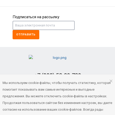
Подписаться на рассылку
ОТПРАВИТЬ
+7 (902) 52-29-739
Заказать обратный звонок
Мы используем cookie-файлы, чтобы получать статистику, которая
помогает показывать вам самые интересные и выгодные
portvl125@gmail.com
предложения. Вы можете отключить cookie-файлы в настройках.
Продолжая пользоваться сайтом без изменения настроек, вы даете
согласие на использование ваших cookie-файлов. Всегда рады
© 2021 Все права защищены