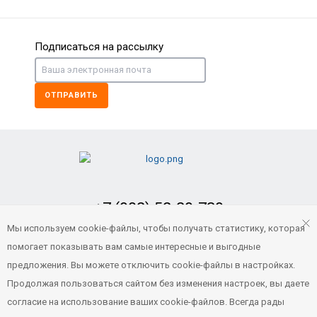
Подписаться на рассылку
ОТПРАВИТЬ
+7 (902) 52-29-739
Заказать обратный звонок
Мы используем cookie-файлы, чтобы получать статистику, которая
помогает показывать вам самые интересные и выгодные
portvl125@gmail.com
предложения. Вы можете отключить cookie-файлы в настройках.
Продолжая пользоваться сайтом без изменения настроек, вы даете
согласие на использование ваших cookie-файлов. Всегда рады
© 2021 Все права защищены