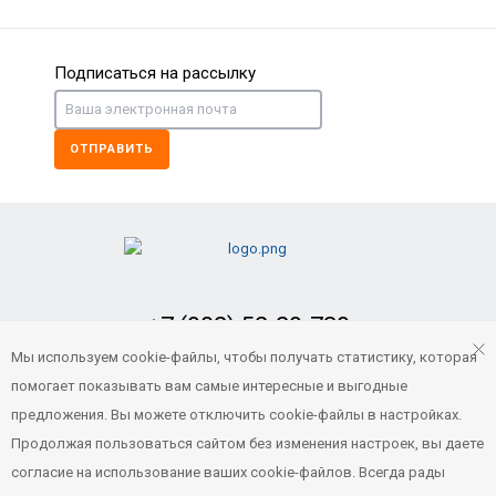
Подписаться на рассылку
ОТПРАВИТЬ
+7 (902) 52-29-739
Заказать обратный звонок
Мы используем cookie-файлы, чтобы получать статистику, которая
помогает показывать вам самые интересные и выгодные
portvl125@gmail.com
предложения. Вы можете отключить cookie-файлы в настройках.
Продолжая пользоваться сайтом без изменения настроек, вы даете
согласие на использование ваших cookie-файлов. Всегда рады
© 2021 Все права защищены