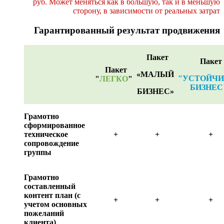
руб. Может меняться как в большую, так и в меньшую
сторону, в зависимости от реальных затрат
Гарантированный результат продвижения
Пакет
Пакет
Пакет
«МАЛЫЙ
"УСТОЙЧ
"
ЛЕГКО
"
БИЗНЕС
БИЗНЕС»
Грамотно
сформированное
техническое
+
+
+
сопровождение
группы
Грамотно
составленный
контент план (с
+
+
+
учетом основных
пожеланий
клиента)