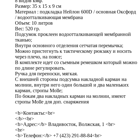
8 видов кмф.
Размер: 35 х 15 х 9 см
Материал : подкладка Нейлон 600D / основная Оксфорд
/ водоотталкивающая мембрана
Объем: 10 литров
Вес: 520 гр.
Подсумок проклеен водоотталкивающей мембранной
тканью;
Внутри основного отделения сетчатая перемычка;
Можно пристегнуть к тактическому рюкзаку и носить
через плечо, на поясе;
В комплекте идет со съемным ремешком который можно
по длине регулировать.
Ручка для переноски, мягкая.
С внешней стороны подсумка накладной карман на
молнии, внутри него один большой и два маленьких
карман, стропы Molle;
По бокам два накладных карман на молнии, имеют
стропы Molle для доп. снаряжения
<b>Контакты:<br>
</b><br>
<b>Адрес:</b> Владивосток, Волжская, 1 <br>
<br>
<b>Телефон:</b> +7 (423) 291-88-84<br>