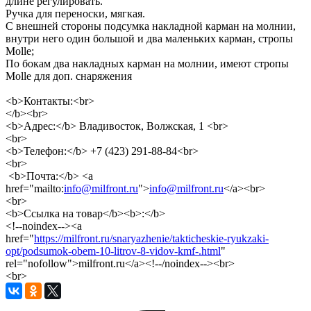
длине регулировать.
Ручка для переноски, мягкая.
С внешней стороны подсумка накладной карман на молнии,
внутри него один большой и два маленьких карман, стропы
Molle;
По бокам два накладных карман на молнии, имеют стропы
Molle для доп. снаряжения
<b>Контакты:<br>
</b><br>
<b>Адрес:</b> Владивосток, Волжская, 1 <br>
<br>
<b>Телефон:</b> +7 (423) 291-88-84<br>
<br>
<b>Почта:</b> <a
href="mailto:
info@milfront.ru
">
info@milfront.ru
</a><br>
<br>
<b>Ссылка на товар</b><b>:</b>
<!--noindex--><a
href="
https://milfront.ru/snaryazhenie/takticheskie-ryukzaki-
opt/podsumok-obem-10-litrov-8-vidov-kmf-.html
"
rel="nofollow">milfront.ru</a><!--/noindex--><br>
<br>