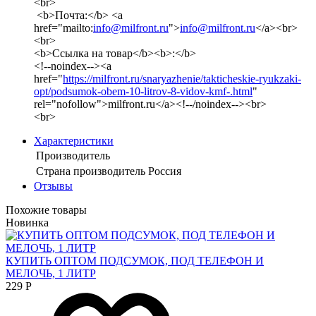
<br>
<b>Почта:</b> <a
href="mailto:
info@milfront.ru
">
info@milfront.ru
</a><br>
<br>
<b>Ссылка на товар</b><b>:</b>
<!--noindex--><a
href="
https://milfront.ru/snaryazhenie/takticheskie-ryukzaki-
opt/podsumok-obem-10-litrov-8-vidov-kmf-.html
"
rel="nofollow">milfront.ru</a><!--/noindex--><br>
<br>
Характеристики
Производитель
Страна производитель
Россия
Отзывы
Похожие товары
Новинка
КУПИТЬ ОПТОМ ПОДСУМОК, ПОД ТЕЛЕФОН И
МЕЛОЧЬ, 1 ЛИТР
229
Р