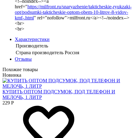
<!--noindex--><a
href="
https://milfront.ru/snaryazhenie/takticheskie-ryukzaki-
opt/podsumki-takticheskie-optom-obem-10-litrov-8-vidov-
kmf-.html
" rel="nofollow">milfront.ru</a><!--/noindex-->
<br>
<br>
Характеристики
Производитель
Страна производитель
Россия
Отзывы
Похожие товары
Новинка
КУПИТЬ ОПТОМ ПОДСУМОК, ПОД ТЕЛЕФОН И
МЕЛОЧЬ, 1 ЛИТР
229
Р