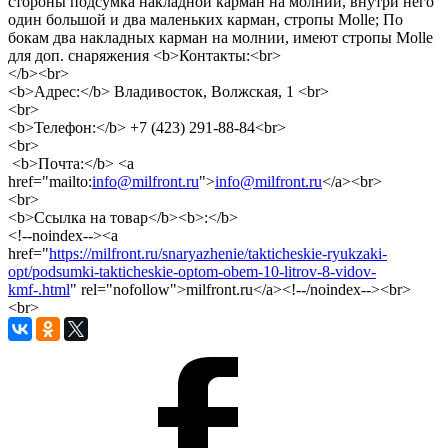
стороны подсумка накладной карман на молнии, внутри него
один большой и два маленьких карман, стропы Molle; По
бокам два накладных карман на молнии, имеют стропы Molle
для доп. снаряжения <b>Контакты:<br>
</b><br>
<b>Адрес:</b> Владивосток, Волжская, 1 <br>
<br>
<b>Телефон:</b> +7 (423) 291-88-84<br>
<br>
<b>Почта:</b> <a
href="mailto:
info@milfront.ru
">
info@milfront.ru
</a><br>
<br>
<b>Ссылка на товар</b><b>:</b>
<!--noindex--><a
href="
https://milfront.ru/snaryazhenie/takticheskie-ryukzaki-
opt/podsumki-takticheskie-optom-obem-10-litrov-8-vidov-
kmf-.html
" rel="nofollow">milfront.ru</a><!--/noindex--><br>
<br>