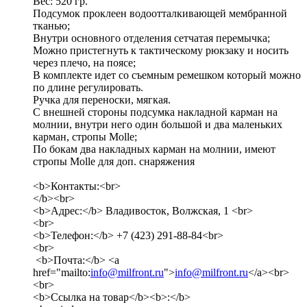
Вес: 520 гр.
Подсумок проклеен водоотталкивающей мембранной
тканью;
Внутри основного отделения сетчатая перемычка;
Можно пристегнуть к тактическому рюкзаку и носить
через плечо, на поясе;
В комплекте идет со съемным ремешком который можно
по длине регулировать.
Ручка для переноски, мягкая.
С внешней стороны подсумка накладной карман на
молнии, внутри него один большой и два маленьких
карман, стропы Molle;
По бокам два накладных карман на молнии, имеют
стропы Molle для доп. снаряжения
<b>Контакты:<br>
</b><br>
<b>Адрес:</b> Владивосток, Волжская, 1 <br>
<br>
<b>Телефон:</b> +7 (423) 291-88-84<br>
<br>
<b>Почта:</b> <a
href="mailto:
info@milfront.ru
">
info@milfront.ru
</a><br>
<br>
<b>Ссылка на товар</b><b>:</b>