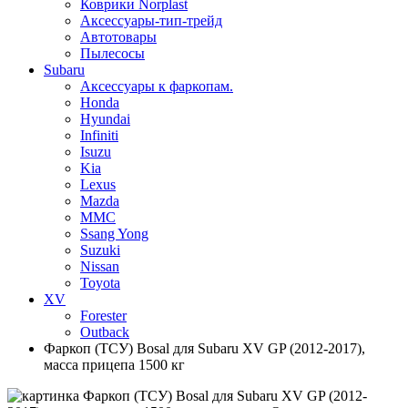
Коврики Norplast
Аксессуары-тип-трейд
Автотовары
Пылесосы
Subaru
Аксессуары к фаркопам.
Honda
Hyundai
Infiniti
Isuzu
Kia
Lexus
Mazda
MMC
Ssang Yong
Suzuki
Nissan
Toyota
XV
Forester
Outback
Фаркоп (ТСУ) Bosal для Subaru XV GP (2012-2017),
масса прицепа 1500 кг