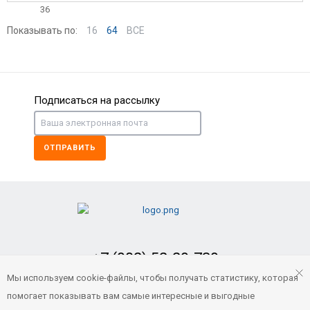
Показывать по:
16
64
ВСЕ
Подписаться на рассылку
ОТПРАВИТЬ
+7 (902) 52-29-739
Заказать обратный звонок
Мы используем cookie-файлы, чтобы получать статистику, которая
помогает показывать вам самые интересные и выгодные
portvl125@gmail.com