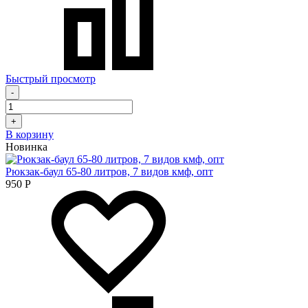
Быстрый просмотр
-
+
В корзину
Новинка
Рюкзак-баул 65-80 литров, 7 видов кмф, опт
950
Р