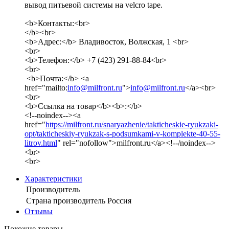
вывод питьевой системы на velcro tape.
<b>Контакты:<br>
</b><br>
<b>Адрес:</b> Владивосток, Волжская, 1 <br>
<br>
<b>Телефон:</b> +7 (423) 291-88-84<br>
<br>
<b>Почта:</b> <a
href="mailto:
info@milfront.ru
">
info@milfront.ru
</a><br>
<br>
<b>Ссылка на товар</b><b>:</b>
<!--noindex--><a
href="
https://milfront.ru/snaryazhenie/takticheskie-ryukzaki-
opt/takticheskiy-ryukzak-s-podsumkami-v-komplekte-40-55-
litrov.html
" rel="nofollow">milfront.ru</a><!--/noindex-->
<br>
<br>
Характеристики
Производитель
Страна производитель
Россия
Отзывы
Похожие товары