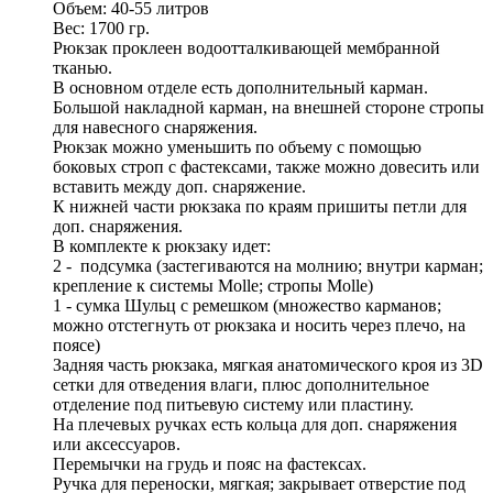
Объем: 40-55 литров
Вес: 1700 гр.
Рюкзак проклеен водоотталкивающей мембранной
тканью.
В основном отделе есть дополнительный карман.
Большой накладной карман, на внешней стороне стропы
для навесного снаряжения.
Рюкзак можно уменьшить по объему с помощью
боковых строп с фастексами, также можно довесить или
вставить между доп. снаряжение.
К нижней части рюкзака по краям пришиты петли для
доп. снаряжения.
В комплекте к рюкзаку идет:
2 - подсумка (застегиваются на молнию; внутри карман;
крепление к системы Molle; стропы Molle)
1 - сумка Шульц с ремешком (множество карманов;
можно отстегнуть от рюкзака и носить через плечо, на
поясе)
Задняя часть рюкзака, мягкая анатомического кроя из 3D
сетки для отведения влаги, плюс дополнительное
отделение под питьевую систему или пластину.
На плечевых ручках есть кольца для доп. снаряжения
или аксессуаров.
Перемычки на грудь и пояс на фастексах.
Ручка для переноски, мягкая; закрывает отверстие под