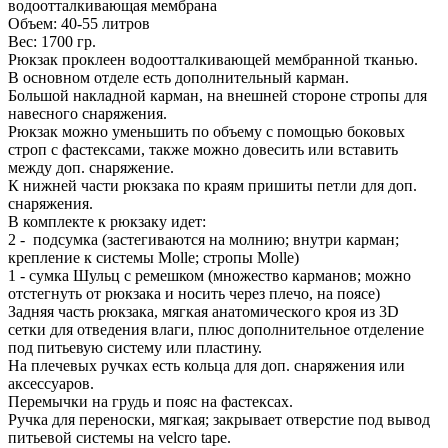
водоотталкивающая мембрана
Объем: 40-55 литров
Вес: 1700 гр.
Рюкзак проклеен водоотталкивающей мембранной тканью.
В основном отделе есть дополнительный карман.
Большой накладной карман, на внешней стороне стропы для
навесного снаряжения.
Рюкзак можно уменьшить по объему с помощью боковых
строп с фастексами, также можно довесить или вставить
между доп. снаряжение.
К нижней части рюкзака по краям пришиты петли для доп.
снаряжения.
В комплекте к рюкзаку идет:
2 - подсумка (застегиваются на молнию; внутри карман;
крепление к системы Molle; стропы Molle)
1 - сумка Шульц с ремешком (множество карманов; можно
отстегнуть от рюкзака и носить через плечо, на поясе)
Задняя часть рюкзака, мягкая анатомического кроя из 3D
сетки для отведения влаги, плюс дополнительное отделение
под питьевую систему или пластину.
На плечевых ручках есть кольца для доп. снаряжения или
аксессуаров.
Перемычки на грудь и пояс на фастексах.
Ручка для переноски, мягкая; закрывает отверстие под вывод
питьевой системы на velcro tape.