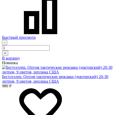
Быстрый просмотр
-
+
В корзину
Новинка
Бестселлер. Оптом тактические рюкзаки (докторский) 20-30
литров, 9 цветов, реплика США
980
Р