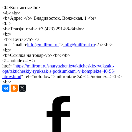
<b>Контакты:<br>
</b><br>
<b>Адрес:</b> Владивосток, Волжская, 1 <br>
<br>
<b>Телефон:</b> +7 (423) 291-88-84<br>
<br>
<b>Почта:</b> <a
href="mailto:
info@milfront.ru
">
info@milfront.ru
</a><br>
<br>
<b>Ссылка на товар</b><b>:</b>
<!--noindex--><a
href="
https://milfront.ru/snaryazhenie/takticheskie-ryukzaki-
opt/takticheskiy-ryukzak-s-podsumkami-v-komplekte-40-55-
litrov.html
" rel="nofollow">milfront.ru</a><!--/noindex--><br>
<br>