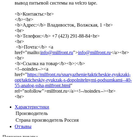
вывод питьевой системы на velcro tape.
<b>Контакты:<br>
</b><br>
<b>Адрес:</b> Владивосток, Волжская, 1 <br>
<br>
<b>Телефон:</b> +7 (423) 291-88-84<br>
<br>
<b>Почта:</b> <a
href="mailto:
info@milfront.ru
">
info@milfront.ru
</a><br>
<br>
<b>Ссылка на товар</b><b>:</b>
<!--noindex--><a
href="
https://milfront.ru/snaryazhenie/takticheskie-ryukzaki-
opt/takticheskiy-ryukzak-s-dopolnitelnymi-podsumkami--40-
55-analog-ssha-milfront.html
"
rel="nofollow">milfront.ru</a><!--/noindex--><br>
<br>
Характеристики
Производитель
Страна производитель
Россия
Отзывы
Похожие товары