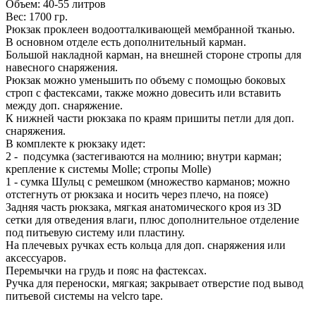
Объем: 40-55 литров
Вес: 1700 гр.
Рюкзак проклеен водоотталкивающей мембранной тканью.
В основном отделе есть дополнительный карман.
Большой накладной карман, на внешней стороне стропы для
навесного снаряжения.
Рюкзак можно уменьшить по объему с помощью боковых
строп с фастексами, также можно довесить или вставить
между доп. снаряжение.
К нижней части рюкзака по краям пришиты петли для доп.
снаряжения.
В комплекте к рюкзаку идет:
2 - подсумка (застегиваются на молнию; внутри карман;
крепление к системы Molle; стропы Molle)
1 - сумка Шульц с ремешком (множество карманов; можно
отстегнуть от рюкзака и носить через плечо, на поясе)
Задняя часть рюкзака, мягкая анатомического кроя из 3D
сетки для отведения влаги, плюс дополнительное отделение
под питьевую систему или пластину.
На плечевых ручках есть кольца для доп. снаряжения или
аксессуаров.
Перемычки на грудь и пояс на фастексах.
Ручка для переноски, мягкая; закрывает отверстие под вывод
питьевой системы на velcro tape.