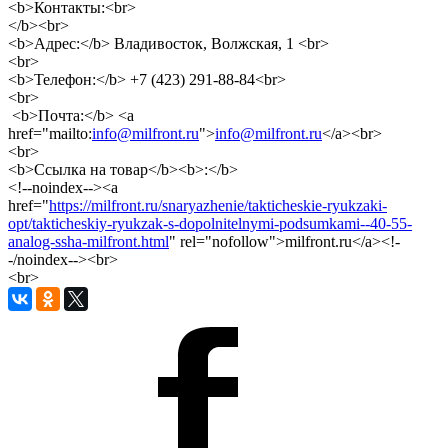
<b>Контакты:<br>
</b><br>
<b>Адрес:</b> Владивосток, Волжская, 1 <br>
<br>
<b>Телефон:</b> +7 (423) 291-88-84<br>
<br>
<b>Почта:</b> <a
href="mailto:
info@milfront.ru
">
info@milfront.ru
</a><br>
<br>
<b>Ссылка на товар</b><b>:</b>
<!--noindex--><a
href="
https://milfront.ru/snaryazhenie/takticheskie-ryukzaki-
opt/takticheskiy-ryukzak-s-dopolnitelnymi-podsumkami--40-55-
analog-ssha-milfront.html
" rel="nofollow">milfront.ru</a><!-
-/noindex--><br>
<br>