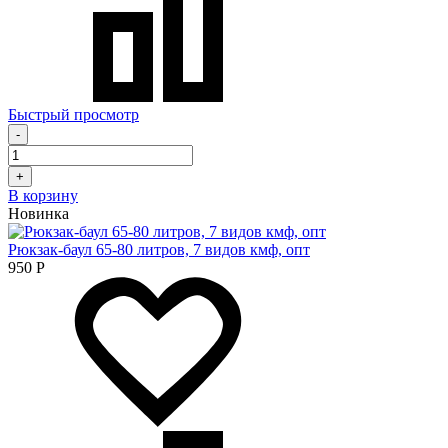
Быстрый просмотр
-
+
В корзину
Новинка
Рюкзак-баул 65-80 литров, 7 видов кмф, опт
950
Р