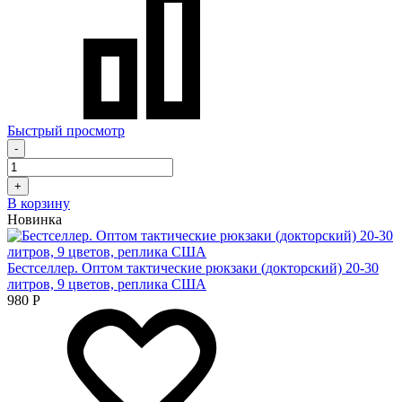
Быстрый просмотр
-
+
В корзину
Новинка
Бестселлер. Оптом тактические рюкзаки (докторский) 20-30
литров, 9 цветов, реплика США
980
Р