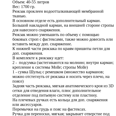
Объем: 40-55 литров
Вес: 1700 гр.
Рюкзак проклеен водоотталкивающей мембранной
тканью.
В основном отделе есть дополнительный карман.
Большой накладной карман, на внешней стороне стропы
для навесного снаряжения.
Рюкзак можно уменьшить по объему с помощью
боковых строп с фастексами, также можно довесить или
вставить между доп. снаряжение.
К нижней части рюкзака по краям пришиты петли для
доп. снаряжения.
В комплекте к рюкзаку идет:
2 - подсумка (застегиваются на молнию; внутри карман;
крепление к системы Molle; стропы Molle)
1 - сумка Шульц с ремешком (множество карманов;
можно отстегнуть от рюкзака и носить через плечо, на
поясе)
Задняя часть рюкзака, мягкая анатомического кроя из 3D
сетки для отведения влаги, плюс дополнительное
отделение под питьевую систему или пластину.
На плечевых ручках есть кольца для доп. снаряжения
или аксессуаров.
Перемычки на грудь и пояс на фастексах.
Ручка для переноски, мягкая; закрывает отверстие под