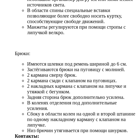
источников света.
В области спины специальные вставки
позволяющие более свободно носить куртку,
способствующие свободе движений.
Манжеты регулируются при помощи стропы с
липучкой велкро.
Брюки:
Имеются шлевки под ремень шириной до 6 см.
Застёгиваются брюки на пуговицу с молнией.
2 кармана сверху брюк.
2 кармана сзади с клапаном на пуговицах.
2 накладных кармана с клапаном на липучке и
утяжкой с бегунком.
Задняя сторона брюк дополнительно усилена.
В коленях отделения под дополнительные
усиления.
Сбоку в области колен на одной и второй штанине
по одному накладному карману с клапаном на
липучке.
Низ брючин утягивается при помощи шнурков.
Контакты: