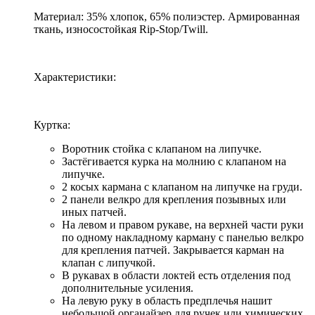
Материал: 35% хлопок, 65% полиэстер. Армированная
ткань, износостойкая Rip-Stop/Twill.
Характеристики:
Куртка:
Воротник стойка с клапаном на липучке.
Застёгивается курка на молнию с клапаном на
липучке.
2 косых кармана с клапаном на липучке на груди.
2 панели велкро для крепления позывных или
иных патчей.
На левом и правом рукаве, на верхней части руки
по одному накладному карману с панелью велкро
для крепления патчей. Закрывается карман на
клапан с липучкой.
В рукавах в области локтей есть отделения под
дополнительные усиления.
На левую руку в область предплечья нашит
небольшой органайзер для ручек или химических