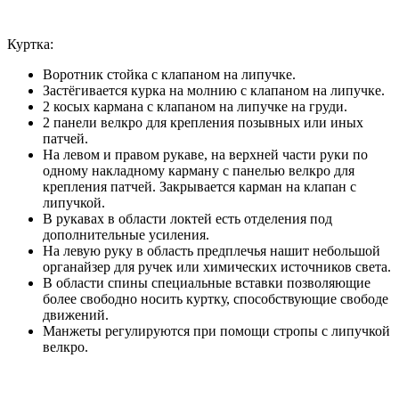
Куртка:
Воротник стойка с клапаном на липучке.
Застёгивается курка на молнию с клапаном на липучке.
2 косых кармана с клапаном на липучке на груди.
2 панели велкро для крепления позывных или иных
патчей.
На левом и правом рукаве, на верхней части руки по
одному накладному карману с панелью велкро для
крепления патчей. Закрывается карман на клапан с
липучкой.
В рукавах в области локтей есть отделения под
дополнительные усиления.
На левую руку в область предплечья нашит небольшой
органайзер для ручек или химических источников света.
В области спины специальные вставки позволяющие
более свободно носить куртку, способствующие свободе
движений.
Манжеты регулируются при помощи стропы с липучкой
велкро.