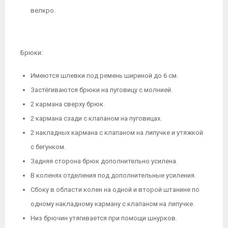
велкро.
Брюки:
Имеются шлевки под ремень шириной до 6 см.
Застёгиваются брюки на пуговицу с молнией.
2 кармана сверху брюк.
2 кармана сзади с клапаном на пуговицах.
2 накладных кармана с клапаном на липучке и утяжкой
с бегунком.
Задняя сторона брюк дополнительно усилена.
В коленях отделения под дополнительные усиления.
Сбоку в области колен на одной и второй штанине по
одному накладному карману с клапаном на липучке.
Низ брючин утягивается при помощи шнурков.