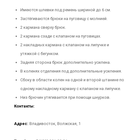
Имеются шлевки под ремень шириной до 6 см.
Застёгиваются брюки на пуговицу с молнией.
2 кармана сверху брюк.
2 кармана сзади с клапаном на пуговицах.
2 накладных кармана с клапаном на липучке и
утяжкой с бегунком.
Задняя сторона брюк дополнительно усилена.
В коленях отделения под дополнительные усиления.
Сбоку в области колен на одной и второй штанине по
одному накладному карману с клапаном на липучке.
Низ брючин утягивается при помощи шнурков.
Контакты:
Адрес:
Владивосток, Волжская, 1