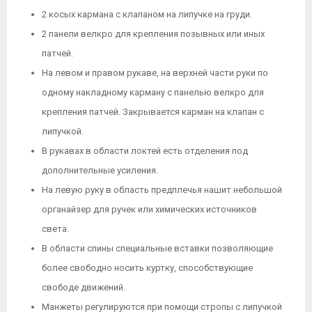
2 косых кармана с клапаном на липучке на груди.
2 панели велкро для крепления позывных или иных
патчей.
На левом и правом рукаве, на верхней части руки по
одному накладному карману с панелью велкро для
крепления патчей. Закрывается карман на клапан с
липучкой.
В рукавах в области локтей есть отделения под
дополнительные усиления.
На левую руку в область предплечья нашит небольшой
органайзер для ручек или химических источников
света.
В области спины специальные вставки позволяющие
более свободно носить куртку, способствующие
свободе движений.
Манжеты регулируются при помощи стропы с липучкой