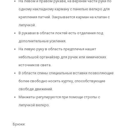
На левом и правом рукаве, на верхней части руки по
одному накладному карману с панелью велкро для
крепления патчей. Закрывается карман на клапан с
липучкой.
В рукавах в области локтей есть отделения под
дополнительные усиления.
На левую руку в область предплечья нашит
небольшой органайзер для ручек или химических
источников света.
В области спины специальные вставки позволяющие
более свободно носить куртку, способствующие
свободе движений.
Манжеты регулируются при помощи стропы с
липучкой велкро.
Брюки: