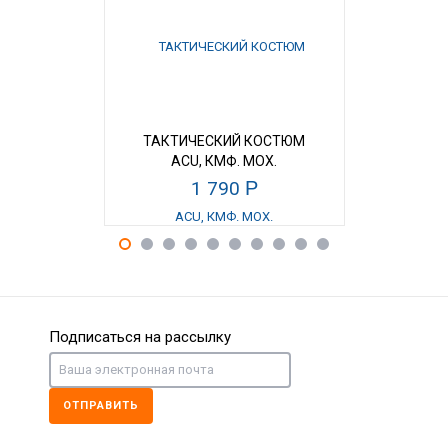
ТАКТИЧЕСКИЙ КОСТЮМ
ТАКТИЧЕ
ACU, КМФ. МОХ.
ACU, КМФ
ИЗНОСОСТОЙКАЯ ТКАНЬ
(П
1 790
Р
1
RIP-STOP.
ИЗНОСОС
RI
Подписаться на рассылку
ОТПРАВИТЬ