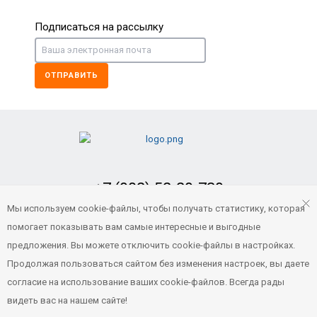
Подписаться на рассылку
ОТПРАВИТЬ
+7 (902) 52-29-739
Заказать обратный звонок
Мы используем cookie-файлы, чтобы получать статистику, которая
помогает показывать вам самые интересные и выгодные
portvl125@gmail.com
предложения. Вы можете отключить cookie-файлы в настройках.
Продолжая пользоваться сайтом без изменения настроек, вы даете
согласие на использование ваших cookie-файлов. Всегда рады
© 2021 Все права защищены
видеть вас на нашем сайте!
Порт ВЛ