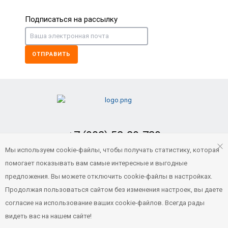
Подписаться на рассылку
ОТПРАВИТЬ
+7 (902) 52-29-739
Заказать обратный звонок
Мы используем cookie-файлы, чтобы получать статистику, которая
помогает показывать вам самые интересные и выгодные
portvl125@gmail.com
предложения. Вы можете отключить cookie-файлы в настройках.
Продолжая пользоваться сайтом без изменения настроек, вы даете
согласие на использование ваших cookie-файлов. Всегда рады
© 2021 Все права защищены
видеть вас на нашем сайте!
Порт ВЛ