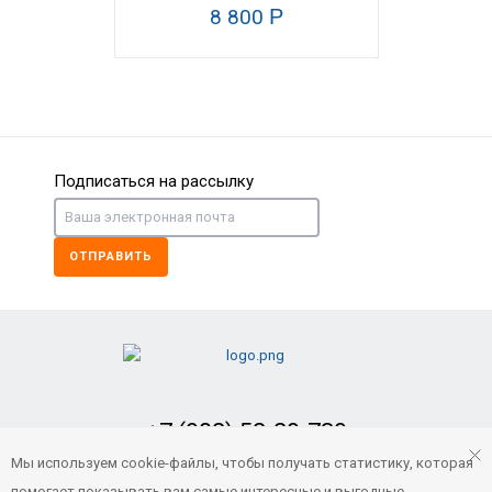
8 800
Р
НОВИНКА
Подписаться на рассылку
ОТПРАВИТЬ
Фаркоп (ТСУ) Baltex для Mitsubishi Pajero IV (2
12 800
Р
НОВИНКА
+7 (902) 52-29-739
Заказать обратный звонок
Мы используем cookie-файлы, чтобы получать статистику, которая
помогает показывать вам самые интересные и выгодные