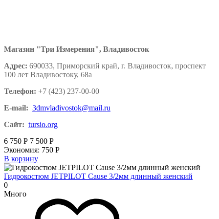
Магазин "Три Измерения", Владивосток
Адрес:
690033, Приморский край, г. Владивосток, проспект
100 лет Владивостоку, 68а
Телефон:
+7 (423) 237-00-00
E-mail:
3dmvladivostok@mail.ru
Сайт:
tursio.org
6 750
Р
7 500
Р
Экономия:
750
Р
В корзину
Гидрокостюм JETPILOT Cause 3/2мм длинный женский
0
Много