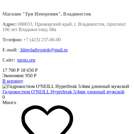
Магазин "Три Измерения", Владивосток
Адрес:
690033, Приморский край, г. Владивосток, проспект
100 лет Владивостоку, 68а
Телефон:
+7 (423) 237-00-00
E-mail:
3dmvladivostok@mail.ru
Сайт:
tursio.org
17 700
Р
18 650
Р
Экономия:
950
Р
В корзину
Гидрокостюм O'NEILL Hyperfreak 5/4мм длинный мужской
0
Много