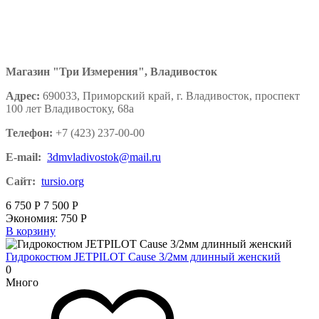
Магазин "Три Измерения", Владивосток
Адрес:
690033, Приморский край, г. Владивосток, проспект
100 лет Владивостоку, 68а
Телефон:
+7 (423) 237-00-00
E-mail:
3dmvladivostok@mail.ru
Сайт:
tursio.org
6 750
Р
7 500
Р
Экономия:
750
Р
В корзину
Гидрокостюм JETPILOT Cause 3/2мм длинный женский
0
Много