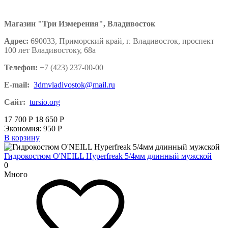
Магазин "Три Измерения", Владивосток
Адрес:
690033, Приморский край, г. Владивосток, проспект
100 лет Владивостоку, 68а
Телефон:
+7 (423) 237-00-00
E-mail:
3dmvladivostok@mail.ru
Сайт:
tursio.org
17 700
Р
18 650
Р
Экономия:
950
Р
В корзину
Гидрокостюм O'NEILL Hyperfreak 5/4мм длинный мужской
0
Много