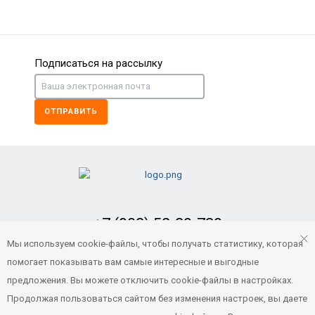
НОВИНКА
Подписаться на рассылку
ОТПРАВИТЬ
Ковры салонные LUX 3D Subaru Forester под АК
10 000
Р
НОВИНКА
+7 (902) 52-29-739
Заказать обратный звонок
Мы используем cookie-файлы, чтобы получать статистику, которая
помогает показывать вам самые интересные и выгодные
portvl125@gmail.com
предложения. Вы можете отключить cookie-файлы в настройках.
Продолжая пользоваться сайтом без изменения настроек, вы даете