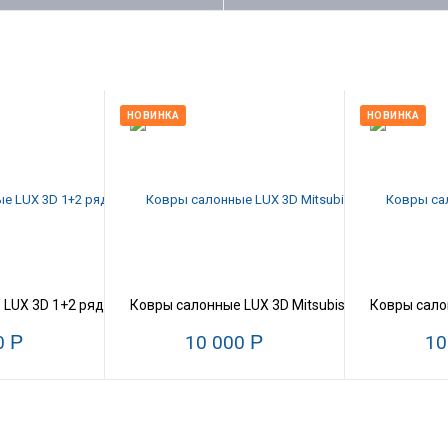
НОВИНКА
НОВИНКА
(07.2012--)
UX 3D 1+2 ряд Mitsubishi Outlander (гибрид) GG2W (07.2012--)
Ковры салонные LUX 3D Mitsubishi Outlander (01.
Ковры салон
0
Р
10 000
Р
10