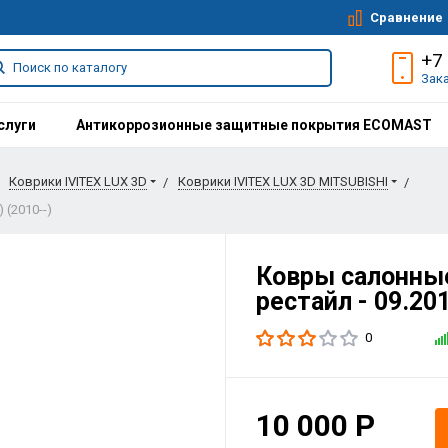
Сравнение
+7
Зак
слуги
Антикоррозионные защитные покрытия ECOMAST
Коврики IVITEX LUX 3D
Коврики IVITEX LUX 3D MITSUBISHI
 (2010--)
Ковры салонные
рестайл - 09.201
0
10 000
Р