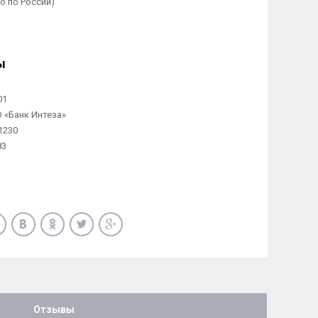
но по России)
ы
01
«Банк Интеза»
1230
83
Отзывы