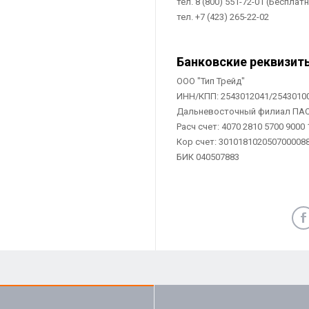
тел. 8 (800) 551-72-01 (Бесплат
тел. +7 (423) 265-22-02
Банковские реквизит
ООО "Тип Трейд"
ИНН/КПП: 2543012041/2543010
Дальневосточный филиал ПАО 
Расч счет: 4070 2810 5700 9000 
Кор счет: 301018102050700008
БИК 040507883