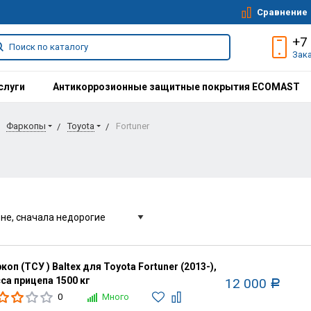
Сравнение
+7
Зак
слуги
Антикоррозионные защитные покрытия ECOMAST
Фаркопы
Toyota
Fortuner
коп (ТСУ ) Baltex для Toyota Fortuner (2013-),
са прицепа 1500 кг
12 000
Р
0
Много