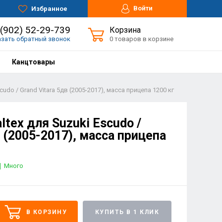
Войти
Избранное
 (902) 52-29-739
Корзина
азать обратный звонок
0 товаров в корзине
Канцтовары
cudo / Grand Vitara 5дв (2005-2017), масса прицепа 1200 кг
ltex для Suzuki Escudo /
в (2005-2017), масса прицепа
Много
В КОРЗИНУ
КУПИТЬ В 1 КЛИК