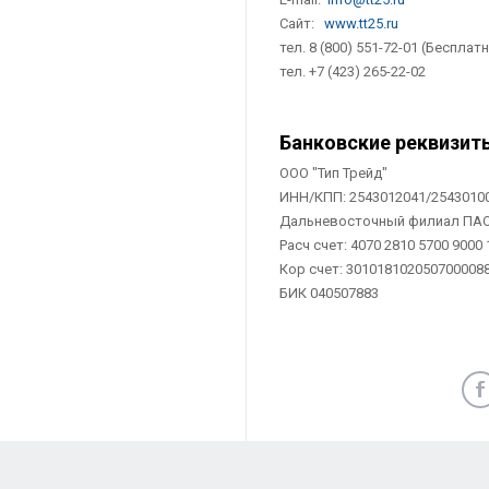
Сайт:
www.tt25.ru
тел. 8 (800) 551-72-01 (Бесплат
тел. +7 (423) 265-22-02
Банковские реквизит
ООО "Тип Трейд"
ИНН/КПП: 2543012041/2543010
Дальневосточный филиал ПАО 
Расч счет: 4070 2810 5700 9000 
Кор счет: 301018102050700008
БИК 040507883