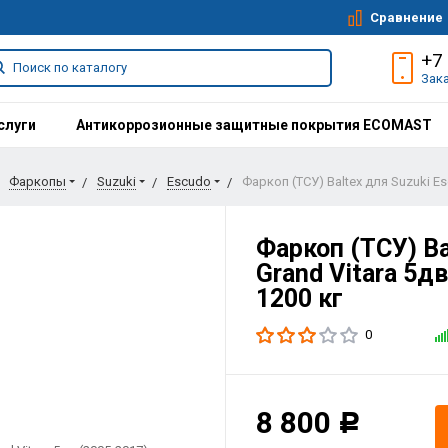
Сравнение
+7
Зак
слуги
Антикоррозионные защитные покрытия ECOMAST
Фаркопы
Suzuki
Escudo
Фаркоп (ТСУ) Baltex для Suzuki Es
Фаркоп (ТСУ) Ba
Grand Vitara 5д
1200 кг
0
8 800
Р