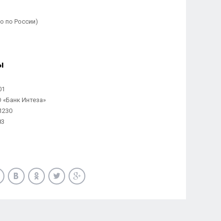
но по России)
ы
01
«Банк Интеза»
1230
83