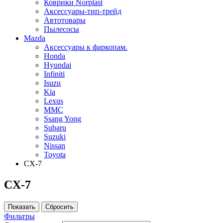
Коврики Norplast
Аксессуары-тип-трейд
Автотовары
Пылесосы
Mazda
Аксессуары к фаркопам.
Honda
Hyundai
Infiniti
Isuzu
Kia
Lexus
MMC
Ssang Yong
Subaru
Suzuki
Nissan
Toyota
CX-7
CX-7
Фильтры