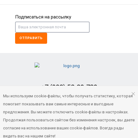
Подписаться на рассылку
ОТПРАВИТЬ
+7 (902) 52-29-739
Заказать обратный звонок
Мы используем cookie-файлы, чтобы получать статистику, которая
помогает показывать вам самые интересные и выгодные
portvl125@gmail.com
предложения. Вы можете отключить cookie-файлы в настройках.
Продолжая пользоваться сайтом без изменения настроек, вы даете
согласие на использование ваших cookie-файлов. Всегда рады
© 2021 Все права защищены
видеть вас на нашем сайте!
Порт ВЛ