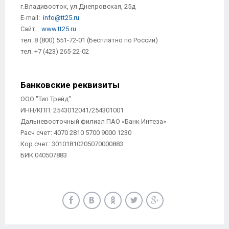
г.Владивосток, ул.Днепровская, 25д
E-mail:
info@tt25.ru
Сайт:
www.tt25.ru
тел. 8 (800) 551-72-01 (Бесплатно по России)
тел. +7 (423) 265-22-02
Банковские реквизиты
ООО "Тип Трейд"
ИНН/КПП: 2543012041/254301001
Дальневосточный филиал ПАО «Банк Интеза»
Расч счет: 4070 2810 5700 9000 1230
Кор счет: 30101810205070000883
БИК 040507883