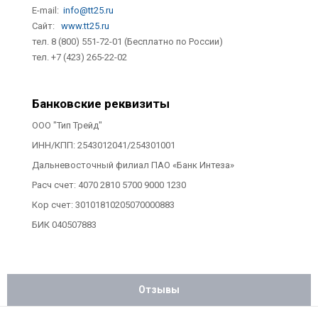
E-mail:
info@tt25.ru
Сайт:
www.tt25.ru
тел. 8 (800) 551-72-01 (Бесплатно по России)
тел. +7 (423) 265-22-02
Банковские реквизиты
ООО "Тип Трейд"
ИНН/КПП: 2543012041/254301001
Дальневосточный филиал ПАО «Банк Интеза»
Расч счет: 4070 2810 5700 9000 1230
Кор счет: 30101810205070000883
БИК 040507883
Отзывы